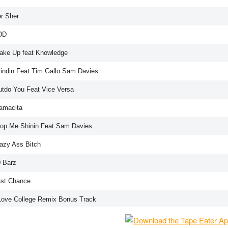
er Sher
DD
ake Up feat Knowledge
rindin Feat Tim Gallo Sam Davies
utdo You Feat Vice Versa
amacita
top Me Shinin Feat Sam Davies
razy Ass Bitch
0 Barz
ast Chance
 Love College Remix Bonus Track