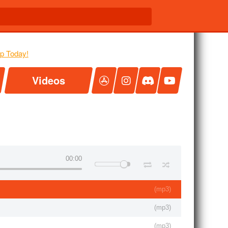
Videos
00:00
(
mp3
)
(
mp3
)
(
mp3
)