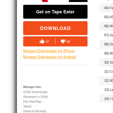
04) F
Get on Tape Eater
05) A
06) W
DOWNLOAD
07) G
37
35
08) O
Mixtape Downloader for iPhone
09) M
Mixtape Downloader for Android
10) S
11) C
12) 5
Mixtape Info:
13) L
4,030 Downloads
Released in
2009
14) I
Hip-Hop/Rap
Tweet
Share to Bluesky