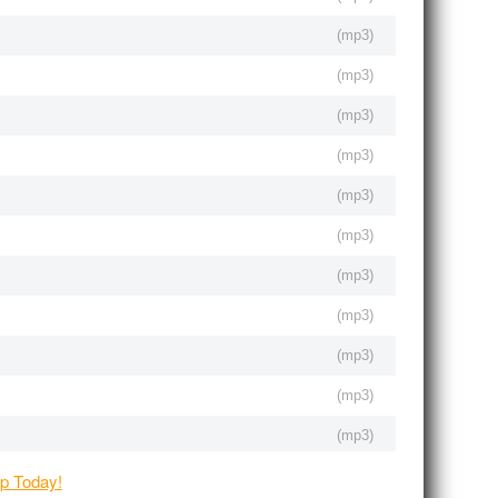
(
mp3
)
(
mp3
)
(
mp3
)
(
mp3
)
(
mp3
)
(
mp3
)
(
mp3
)
(
mp3
)
(
mp3
)
(
mp3
)
(
mp3
)