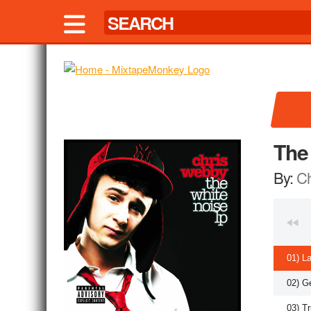
The
By:
Ch
01) L
02) G
03) T