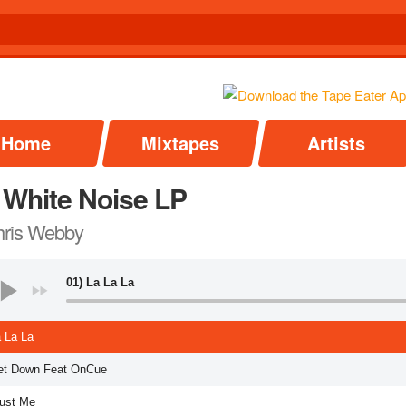
Home
Mixtapes
Artists
 White Noise LP
ris Webby
01) La La La
a La La
et Down Feat OnCue
rust Me